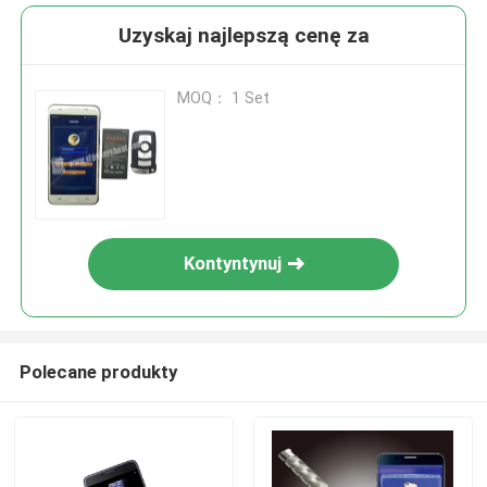
Uzyskaj najlepszą cenę za
MOQ： 1 Set
Kontyntynuj
Polecane produkty