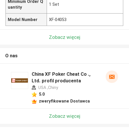
Minimum Order Q
1 Set
uantity
Model Number
XF-04053
Zobacz więcej
O nas
China XF Poker Cheat Co .,
Ltd. profil producenta
USA ,Chiny
5.0
zweryfikowane Dostawca
Zobacz więcej