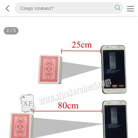
2
/
5