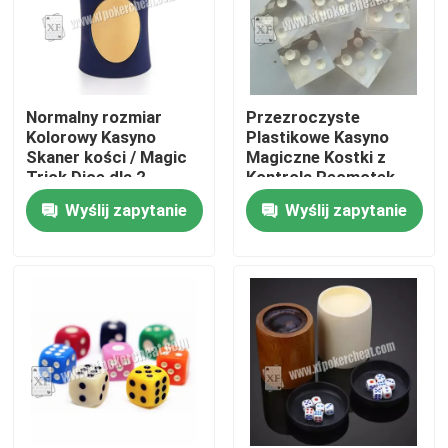
Normalny rozmiar
Przezroczyste
Kolorowy Kasyno
Plastikowe Kasyno
Skaner kości / Magic
Magiczne Kostki z
Trick Dice dla 2
Kontrolą Reomotek
graczy
Zwykły Rozmiar
Wyślij zapytanie
Wyślij zapytanie
Do domu
Produkty
Filmy