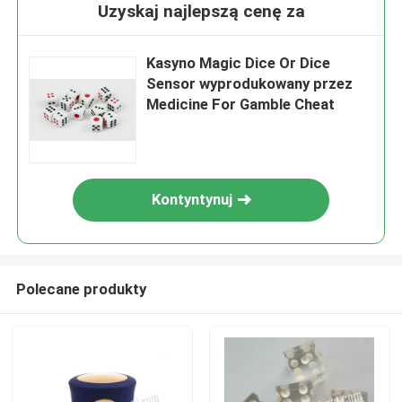
Uzyskaj najlepszą cenę za
Kasyno Magic Dice Or Dice
Sensor wyprodukowany przez
Medicine For Gamble Cheat
Kontyntynuj
Polecane produkty