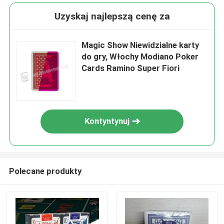
Uzyskaj najlepszą cenę za
Magic Show Niewidzialne karty
do gry, Włochy Modiano Poker
Cards Ramino Super Fiori
Kontyntynuj
Polecane produkty