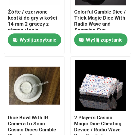
Żółte / czerwone
Colorful Gamble Dice /
O nas
kostki do gry w kości
Trick Magic Dice With
14 mm 2 graczy z
Radio Wave and
płynną rtęcią
Scanning Cup
Wycieczka po fabryce
Wyślij zapytanie
Wyślij zapytanie
Kontrola jakości
Skontaktuj się z nami
Nowości
Poproś o wycenę
Dice Bowl With IR
2 Players Casino
Camera to Scan
Magic Dice Cheating
Casino Dices Gamble
Device / Radio Wave
Niewidoczne karty do gry