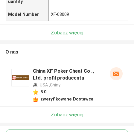
uantity
Model Number
XF-08009
Zobacz więcej
O nas
China XF Poker Cheat Co .,
Ltd. profil producenta
USA ,Chiny
5.0
zweryfikowane Dostawca
Zobacz więcej