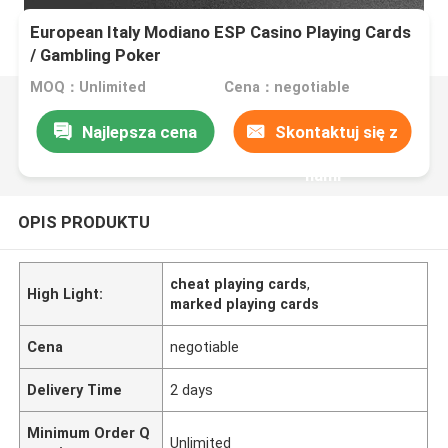
European Italy Modiano ESP Casino Playing Cards
/ Gambling Poker
MOQ：Unlimited
Cena：negotiable
Najlepsza cena
Skontaktuj się z
nami
OPIS PRODUKTU
cheat playing cards
,
High Light:
marked playing cards
Cena
negotiable
Delivery Time
2 days
Minimum Order Q
Unlimited