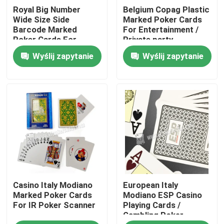
Royal Big Number
Belgium Copag Plastic
Wide Size Side
Marked Poker Cards
O nas
Barcode Marked
For Entertainment /
Poker Cards For
Private party
Poker Predictor
Wyślij zapytanie
Wyślij zapytanie
Wycieczka po fabryce
Kontrola jakości
Skontaktuj się z nami
Nowości
Casino Italy Modiano
European Italy
Poproś o wycenę
Marked Poker Cards
Modiano ESP Casino
For IR Poker Scanner
Playing Cards /
Gambling Poker
Niewidoczne karty do gry